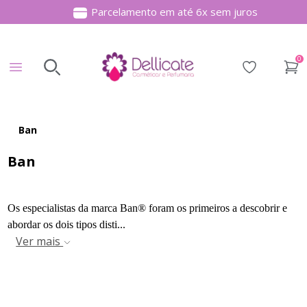
Parcelamento em até 6x sem juros
Item
2
0
of
Buscar produtos
Digite o nome do produto que deseja encontrar
Lista de des
4
Ban
Ban
Os especialistas da marca Ban® foram os primeiros a descobrir e
abordar os dois tipos disti...
Ver mais