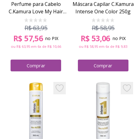
Perfume para Cabelo
Máscara Capilar C.Kamura
C.Kamura Love My Hair
Intense One Color 250g
60ml
R$ 63,95
R$ 58,95
R$ 57,56
R$ 53,06
no PIX
no PIX
ou
R$ 63,95
em 6x de
R$ 10,66
ou
R$ 58,95
em 6x de
R$ 9,83
Comprar
Comprar
Perfume para Cabelo C.Kamura Love My Hair 60
Máscara Capilar
Add to favorites
Add to 