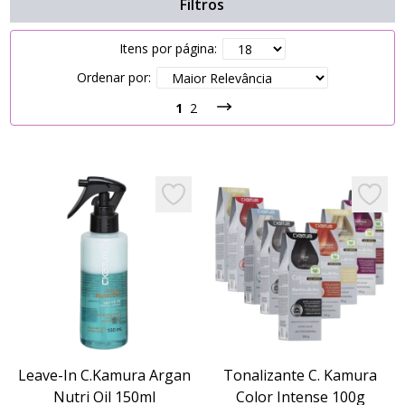
Filtros
Itens por página:
Ordenar por:
1
2
Add to favorites
Add to 
Leave-In C.Kamura Argan
Tonalizante C. Kamura
Nutri Oil 150ml
Color Intense 100g