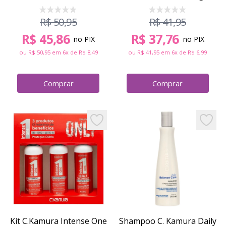
R$ 50,95
R$ 41,95
R$ 45,86
R$ 37,76
no PIX
no PIX
ou
R$ 50,95
em 6x de
R$ 8,49
ou
R$ 41,95
em 6x de
R$ 6,99
Comprar
Comprar
Leave-In C.Kamura Argan Nutri Oil 150ml
Tonalizante C. K
Add to favorites
Add to 
Kit C.Kamura Intense One
Shampoo C. Kamura Daily