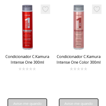
Add to favorites
Add to 
Condicionador C.Kamura
Condicionador C.Kamura
Intense One 300ml
Intense One Color 300ml
Avise-me quando
Avise-me quando