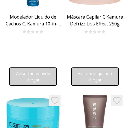
Modelador Líquido de
Máscara Capilar C.Kamura
Cachos C. Kamura 10-in-1
Defrizz Liss Effect 250g
CC Spiral 200ml
Avise-me quando
Avise-me quando
chegar
chegar
Add to favorites
Add to 