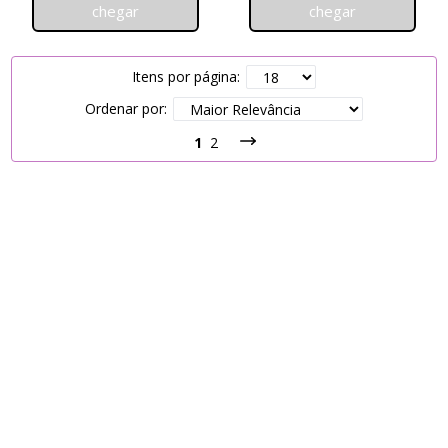
chegar
chegar
Itens por página:
Ordenar por:
1
2