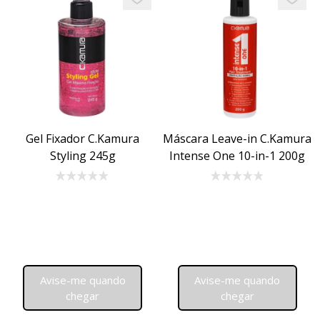
Add to favorites
Add to 
Gel Fixador C.Kamura
Máscara Leave-in C.Kamura
Styling 245g
Intense One 10-in-1 200g
Avise-me quando
Avise-me quando
chegar
chegar