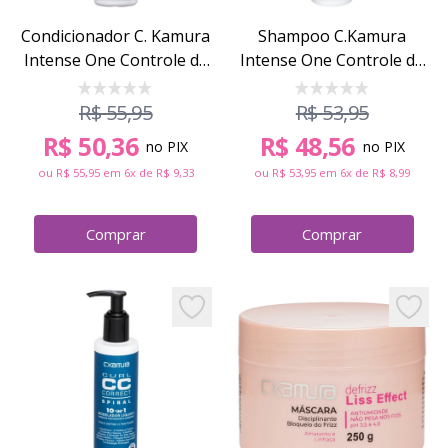
Condicionador C. Kamura
Shampoo C.Kamura
Intense One Controle de
Intense One Controle de
Danos 300ml
Danos 300ml
R$ 55,95
R$ 53,95
R$ 50,36
R$ 48,56
no PIX
no PIX
ou
R$ 55,95
em 6x de
R$ 9,33
ou
R$ 53,95
em 6x de
R$ 8,99
Comprar
Comprar
Condicionador C. Kamura Intense One Controle
Shampoo C.Kamur
Add to favorites
Add to 