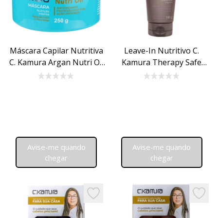
Máscara Capilar Nutritiva
Leave-In Nutritivo C.
C. Kamura Argan Nutri Oil
Kamura Therapy Safe
250g
Repair 180g
Avise-me quando
Avise-me quando
chegar
chegar
Add to favorites
Add to 