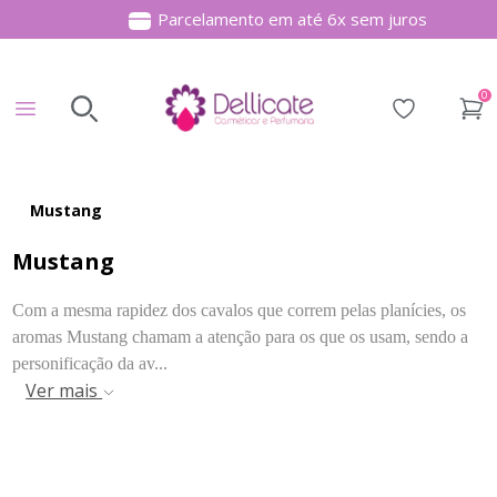
Parcelamento em até 6x sem juros
Item
2
0
of
Buscar produtos
Digite o nome do produto que deseja encontrar
Lista de des
4
Mustang
Mustang
Com a mesma rapidez dos cavalos que correm pelas planícies, os
aromas Mustang chamam a atenção para os que os usam, sendo a
personificação da av...
Ver mais