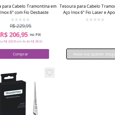
 para Cabelo Tramontina em
Tesoura para Cabelo Tramo
 Inox 6" com Fio Desbaste
Aço Inox 6" Fio Laser e Apo
para Dedo
R$ 229,95
R$ 206,95
no PIX
ou
R$ 229,95
em 6x de
R$ 38,32
Comprar
Avise-me quando cheg
Tesoura para Cabelo Tramontina em Aço Inox 6" com
Add to favorites