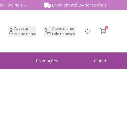
to 10% no Pix
Envio em até 24 horas úteis
Acessar
Atendimento
0
Lista de desejos
scar
Minha Conta
Fale Conosco
Promoções
Outlet