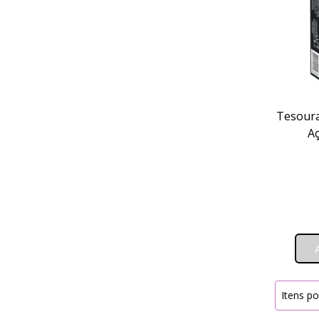
Tesoura
Aç
Itens po