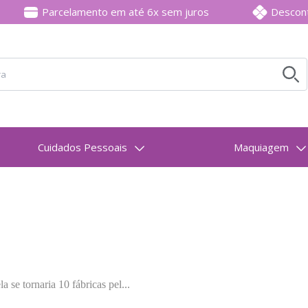
Parcelamento em até 6x sem juros
Descon
Bu
oduto que deseja encontrar
Cuidados Pessoais
Maquiagem
 se tornaria 10 fábricas pel...