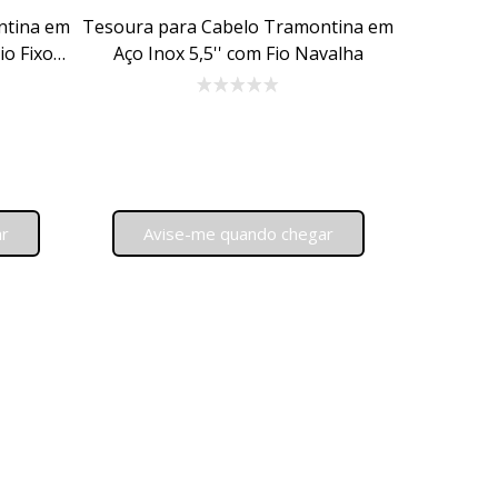
ntina em
Tesoura para Cabelo Tramontina em
io Fixo
Aço Inox 5,5'' com Fio Navalha
ar
Avise-me quando chegar
 Fio Desbaste