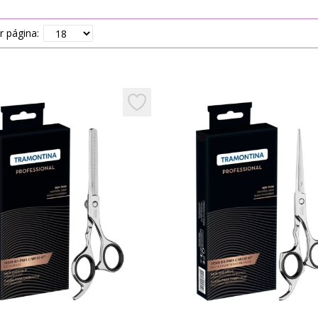
r página:
Add to favorites