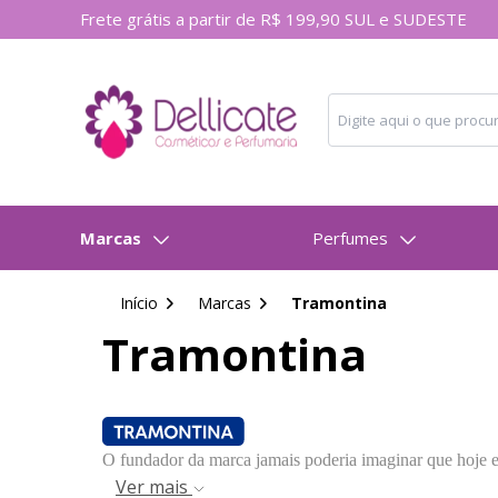
Frete grátis a partir de R$ 199,90 SUL e SUDESTE
Buscar produtos
Digite o nome do pr
Marcas
Perfumes
Início
Marcas
Tramontina
Tramontina
O fundador da marca jamais poderia imaginar que hoje ela
Ver mais