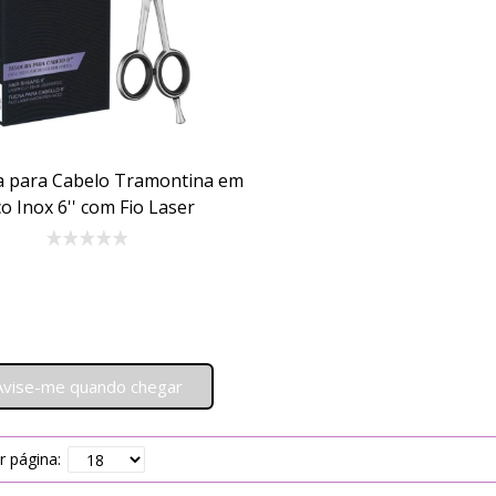
 para Cabelo Tramontina em
o Inox 6'' com Fio Laser
Avise-me quando chegar
r página: